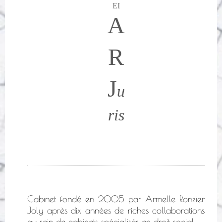
EI
A
R
J
u
ris
Cabinet fondé en 2005 par Armelle Ronzier
Joly après dix années de riches collaborations
au sein de cabinets spécialisés en droit social.