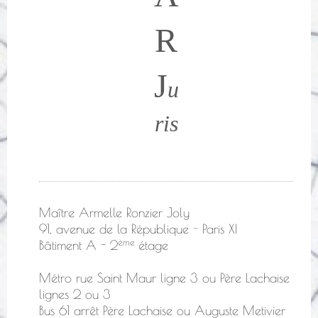
R
J
u
ris
Maître Armelle Ronzier Joly
91, avenue de la République
-
Paris XI
ème
Bâtiment A - 2
étage
Métro rue Saint Maur ligne 3 ou Père Lachaise
lignes 2 ou 3
Bus 61 arrêt Père Lachaise ou Auguste Metivier