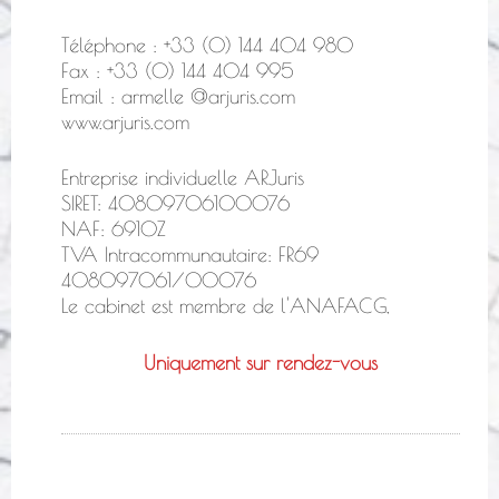
Téléphone : +33 (0) 144 404 980
Fax : +33 (0) 144 404 995
Email : armelle @arjuris.com
www.arjuris.com
Entreprise individuelle ARJuris
SIRET: 40809706100076
NAF: 6910Z
TVA Intracommunautaire: FR69
408097061/00076
Le cabinet est membre de l'ANAFACG,
Uniquement sur rendez-vous